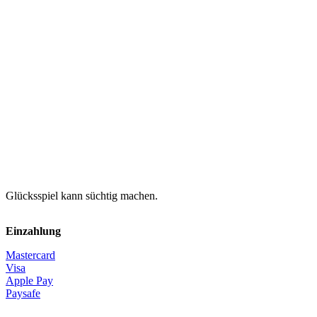
Glücksspiel kann süchtig machen.
Einzahlung
Mastercard
Visa
Apple Pay
Paysafe