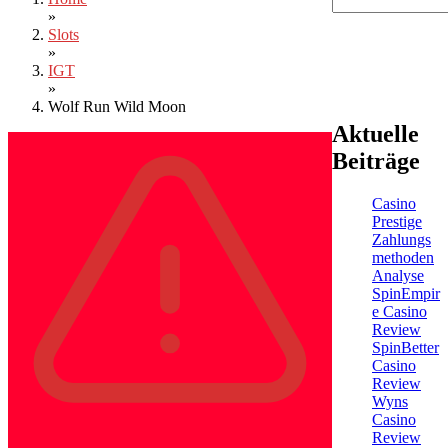
»
Slots
»
IGT
»
Wolf Run Wild Moon
Aktuelle
Beiträge
Casino
Prestige
Zahlungs
methoden
Analyse
SpinEmpir
e Casino
Review
SpinBetter
Casino
Review
Wyns
Casino
Review