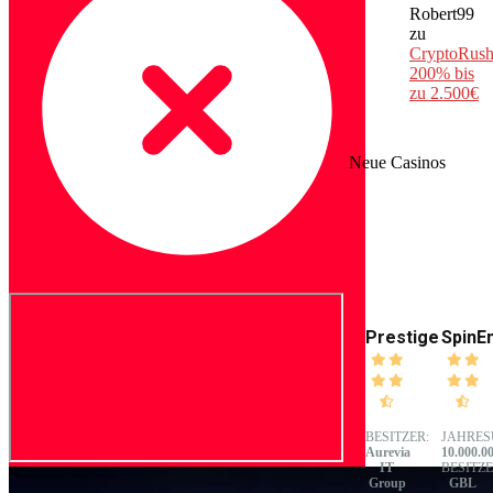
Robert99
zu
CryptoRush
200% bis
zu 2.500€
Neue Casinos
Prestige
SpinE
BESITZER:
JAHRES
Aurevia
10.000.0
IT
BESITZE
Group
GBL