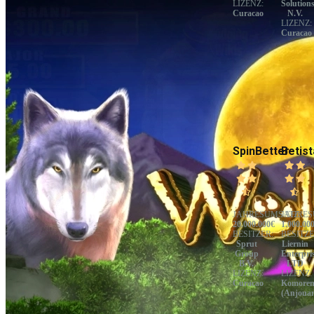
LIZENZ:
Solution
Curacao
N.V.
LIZENZ:
Curacao
SpinBetter
Betist
JAHRESUMSATZ:
JAHRES
20.000.000€
1.000.00
BESITZER:
BESITZE
Sprut
Liernin
Group
Enterpri
B.V.
LTD
LIZENZ:
LIZENZ:
Curacao
Komore
(Anjoua