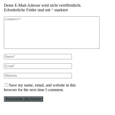
Deine E-Mail-Adresse wird nicht veröffentlicht.
Erforderliche Felder sind mit
*
markiert
Save my name, email, and website in this
browser for the next time I comment.