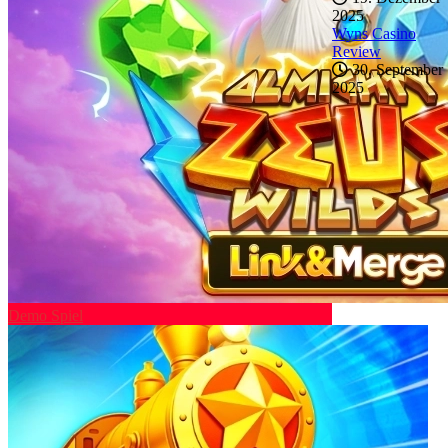
2025
Wyns Casino
Review
30. September
2025
Demo Spiel