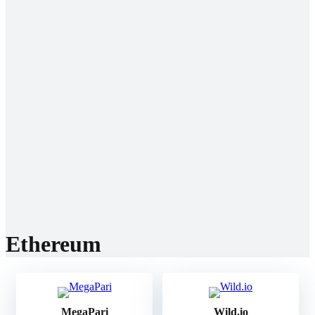
Währungen
EUR
USD
CHF
CAD
BRL
Entwickler
Pragmatic Play
Play’n GO
NetEnt
Nolimit City
Hacksaw
Amatic
BGaming
BigTimeGaming
Gamomat
Slots
Ethereum
MegaPari
Wild.io