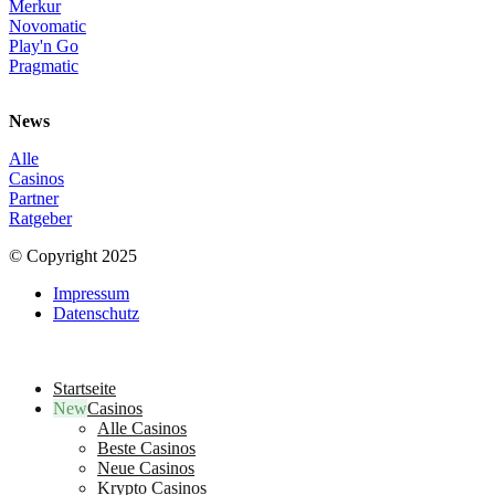
Merkur
Novomatic
Play'n Go
Pragmatic
News
Alle
Casinos
Partner
Ratgeber
© Copyright 2025
Impressum
Datenschutz
Startseite
Casinos
Alle Casinos
Beste Casinos
Neue Casinos
Krypto Casinos