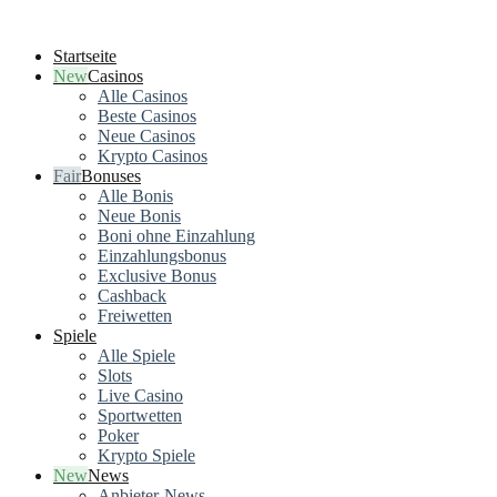
Startseite
Casinos
Alle Casinos
Beste Casinos
Neue Casinos
Krypto Casinos
Bonuses
Alle Bonis
Neue Bonis
Boni ohne Einzahlung
Einzahlungsbonus
Exclusive Bonus
Cashback
Freiwetten
Spiele
Alle Spiele
Slots
Live Casino
Sportwetten
Poker
Krypto Spiele
News
Anbieter-News