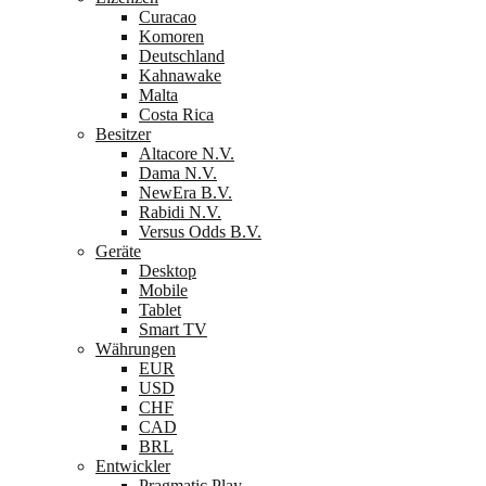
Curacao
Komoren
Deutschland
Kahnawake
Malta
Costa Rica
Besitzer
Altacore N.V.
Dama N.V.
NewEra B.V.
Rabidi N.V.
Versus Odds B.V.
Geräte
Desktop
Mobile
Tablet
Smart TV
Währungen
EUR
USD
CHF
CAD
BRL
Entwickler
Pragmatic Play