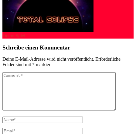
Demo Spiel
Schreibe einen Kommentar
Deine E-Mail-Adresse wird nicht veröffentlicht.
Erforderliche
Felder sind mit
*
markiert