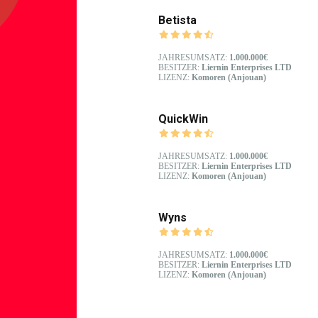
Betista
JAHRESUMSATZ:
1.000.000€
BESITZER:
Liernin Enterprises LTD
LIZENZ:
Komoren (Anjouan)
QuickWin
JAHRESUMSATZ:
1.000.000€
BESITZER:
Liernin Enterprises LTD
LIZENZ:
Komoren (Anjouan)
Wyns
JAHRESUMSATZ:
1.000.000€
BESITZER:
Liernin Enterprises LTD
LIZENZ:
Komoren (Anjouan)