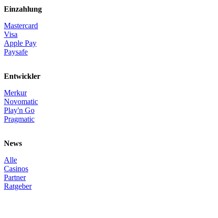
Einzahlung
Mastercard
Visa
Apple Pay
Paysafe
Entwickler
Merkur
Novomatic
Play'n Go
Pragmatic
News
Alle
Casinos
Partner
Ratgeber