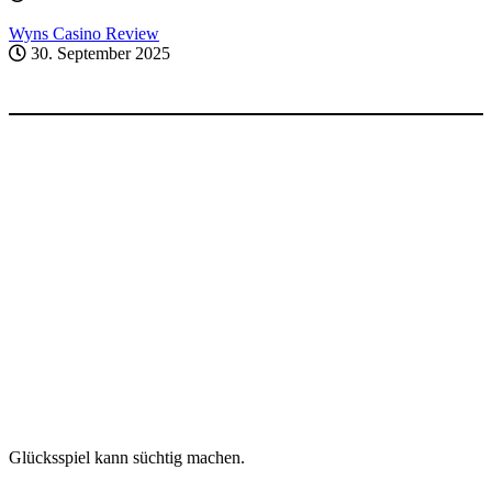
Wyns Casino Review
30. September 2025
Glücksspiel kann süchtig machen.