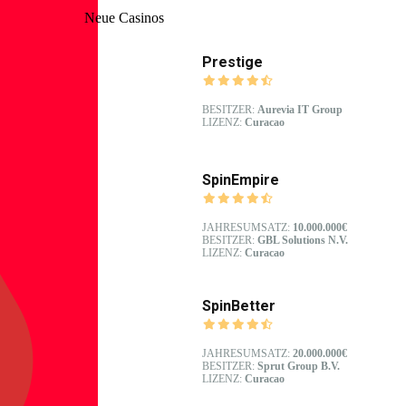
Neue Casinos
Prestige
BESITZER:
Aurevia IT Group
LIZENZ:
Curacao
SpinEmpire
JAHRESUMSATZ:
10.000.000€
BESITZER:
GBL Solutions N.V.
LIZENZ:
Curacao
SpinBetter
JAHRESUMSATZ:
20.000.000€
BESITZER:
Sprut Group B.V.
LIZENZ:
Curacao