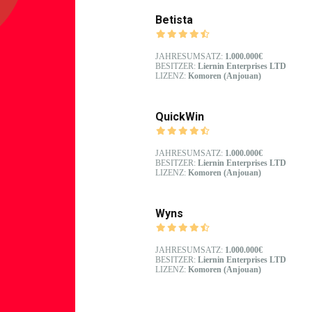
Betista
JAHRESUMSATZ:
1.000.000€
BESITZER:
Liernin Enterprises LTD
LIZENZ:
Komoren (Anjouan)
QuickWin
JAHRESUMSATZ:
1.000.000€
BESITZER:
Liernin Enterprises LTD
LIZENZ:
Komoren (Anjouan)
Wyns
JAHRESUMSATZ:
1.000.000€
BESITZER:
Liernin Enterprises LTD
LIZENZ:
Komoren (Anjouan)