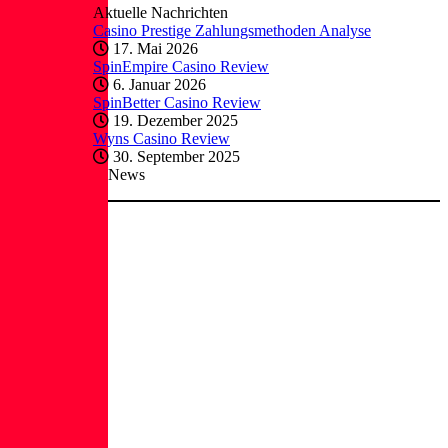
Aktuelle Nachrichten
Casino Prestige Zahlungsmethoden Analyse
17. Mai 2026
SpinEmpire Casino Review
6. Januar 2026
SpinBetter Casino Review
19. Dezember 2025
Wyns Casino Review
30. September 2025
News