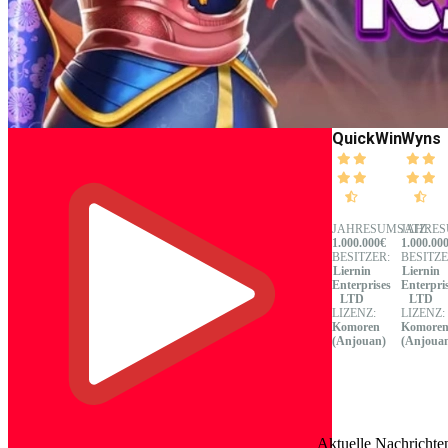
QuickWin
Wyns
JAHRESUMSATZ:
JAHRES
1.000.000€
1.000.00
BESITZER:
BESITZE
Liernin
Liernin
Enterprises
Enterpri
LTD
LTD
LIZENZ:
LIZENZ:
Komoren
Komore
(Anjouan)
(Anjoua
Aktuelle Nachrichte