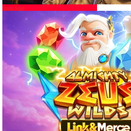
Demo Spiel