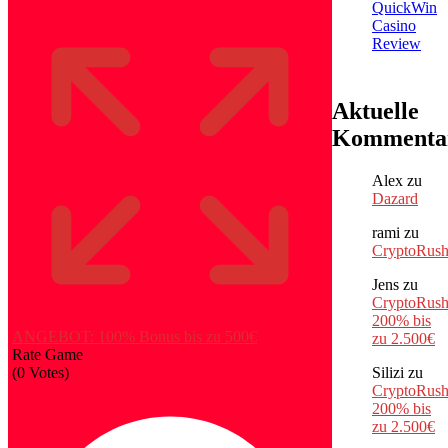
QuickWin
Casino
Review
Aktuelle
Kommenta
Alex
zu
Dazard
rami
zu
CryptoRus
Jens
zu
CryptoRush
200% bis
ANGEBOT: 100% Bonus bis zu 500€
zu 2.500€
Rate Game
Silizi
zu
(
0
Votes)
CryptoRush
200% bis
zu 2.500€