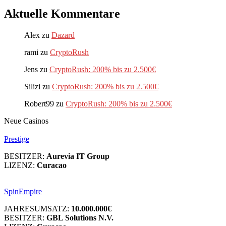
Aktuelle Kommentare
Alex
zu
Dazard
rami
zu
CryptoRush
Jens
zu
CryptoRush: 200% bis zu 2.500€
Silizi
zu
CryptoRush: 200% bis zu 2.500€
Robert99
zu
CryptoRush: 200% bis zu 2.500€
Neue Casinos
Prestige
BESITZER:
Aurevia IT Group
LIZENZ:
Curacao
SpinEmpire
JAHRESUMSATZ:
10.000.000€
BESITZER:
GBL Solutions N.V.