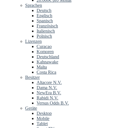
20.000€ pro Monat
Sprachen
Deutsch
Englisch
Spanisch
Französisch
Italienisch
Polnisch
Lizenzen
Curacao
Komoren
Deutschland
Kahnawake
Malta
Costa Rica
Besitzer
Altacore N.V.
Dama N.V.
NewEra B.V.
Rabidi N.V.
Versus Odds B.V.
Geräte
Desktop
Mobile
Tablet