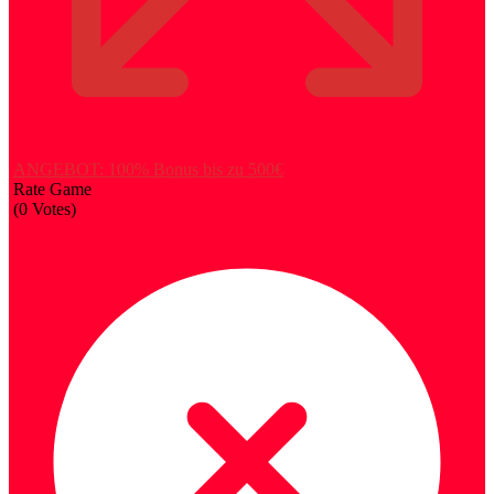
ANGEBOT: 100% Bonus bis zu 500€
Rate Game
(
0
Votes)