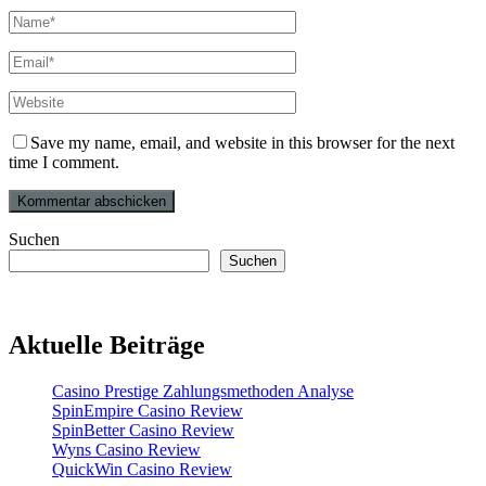
Save my name, email, and website in this browser for the next
time I comment.
Suchen
Suchen
Aktuelle Beiträge
Casino Prestige Zahlungsmethoden Analyse
SpinEmpire Casino Review
SpinBetter Casino Review
Wyns Casino Review
QuickWin Casino Review