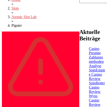
»
Slots
»
Atomic Slot Lab
»
Pigster
Aktuelle
Beiträge
Casino
Prestige
Zahlungs
methoden
Analyse
SpinEmpir
e Casino
Review
SpinBetter
Casino
Review
Wyns
Casino
Review