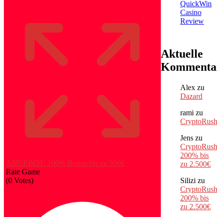
QuickWin
Casino
Review
Aktuelle
Kommenta
Alex
zu
Dazard
rami
zu
CryptoRus
Jens
zu
CryptoRush
200% bis
ANGEBOT: 100% Bonus bis zu 500€
zu 2.500€
Rate Game
Silizi
zu
(
0
Votes)
CryptoRush
200% bis
zu 2.500€