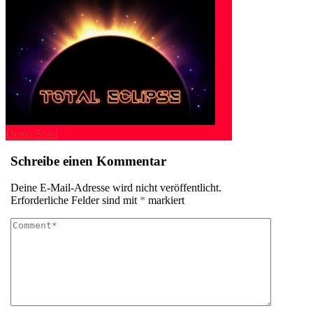
Demo Spiel
Schreibe einen Kommentar
Deine E-Mail-Adresse wird nicht veröffentlicht.
Erforderliche Felder sind mit
*
markiert