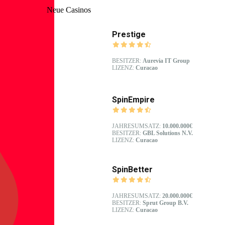
Neue Casinos
Prestige
BESITZER:
Aurevia IT Group
LIZENZ:
Curacao
SpinEmpire
JAHRESUMSATZ:
10.000.000€
BESITZER:
GBL Solutions N.V.
LIZENZ:
Curacao
SpinBetter
JAHRESUMSATZ:
20.000.000€
BESITZER:
Sprut Group B.V.
LIZENZ:
Curacao