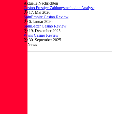
Aktuelle Nachrichten
Casino Prestige Zahlungsmethoden Analyse
17. Mai 2026
SpinEmpire Casino Review
6. Januar 2026
SpinBetter Casino Review
19. Dezember 2025
Wyns Casino Review
30. September 2025
News