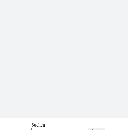
Suchen