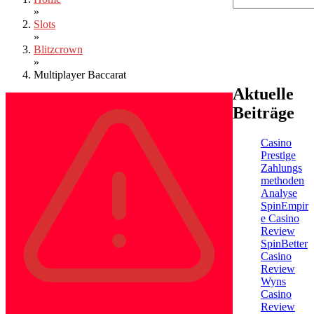
»
Slots
»
Blitzcrown
»
Multiplayer Baccarat
Aktuelle
Beiträge
Casino
Prestige
Zahlungs
methoden
Analyse
SpinEmpir
e Casino
Review
SpinBetter
Casino
Review
Wyns
Casino
Review