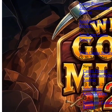
Casino Prestige
Zahlungsmethoden
Analyse
17. Mai 2026
SpinEmpire Casino
Review
6. Januar 2026
SpinBetter Casino
Review
19. Dezember
2025
Wyns Casino Revie
30. September
2025
News
Casino Prestige
Zahlungsmethode
Analyse
17. Mai 2026
SpinEmpire
Casino Review
6. Januar 2026
SpinBetter Casino
Review
19. Dezember