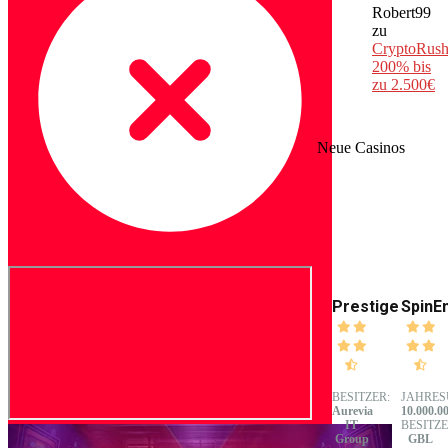
Robert99
zu
CryptoRush
200% bis
zu 2.500€
Neue Casinos
Prestige
SpinE
BESITZER:
JAHRES
Aurevia
10.000.0
IT
BESITZE
Group
GBL