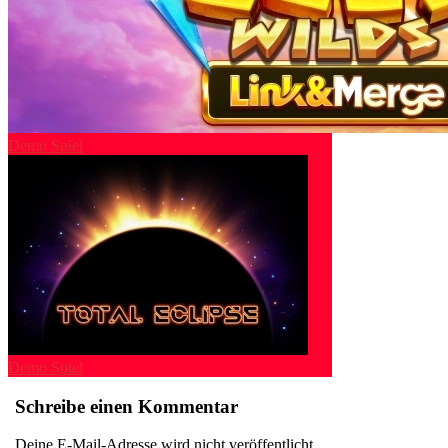
Demo Spiel
Demo Spiel
Schreibe einen Kommentar
Deine E-Mail-Adresse wird nicht veröffentlicht.