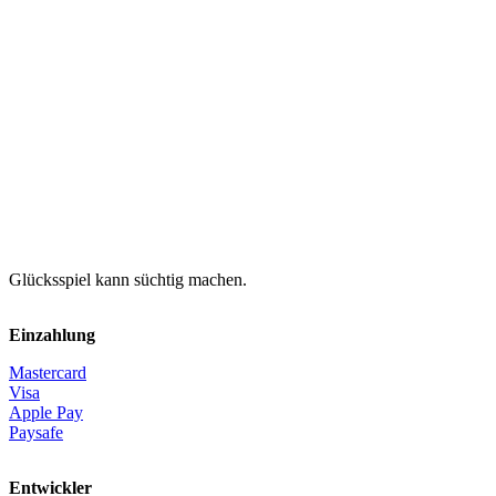
Glücksspiel kann süchtig machen.
Einzahlung
Mastercard
Visa
Apple Pay
Paysafe
Entwickler