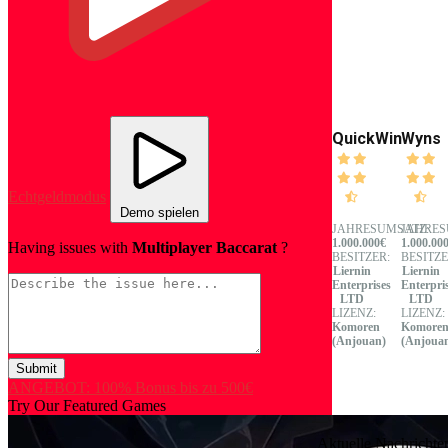
QuickWin
Wyns
Echtgeldmodus
Demo spielen
JAHRESUMSATZ:
JAHRES
1.000.000€
1.000.00
Having issues with
Multiplayer Baccarat
?
BESITZER:
BESITZE
Liernin
Liernin
Enterprises
Enterpri
LTD
LTD
LIZENZ:
LIZENZ:
Komoren
Komore
(Anjouan)
(Anjoua
Submit
ANGEBOT: 100% Bonus bis zu 500€
Try Our Featured Games
Aktuelle Nachrichte