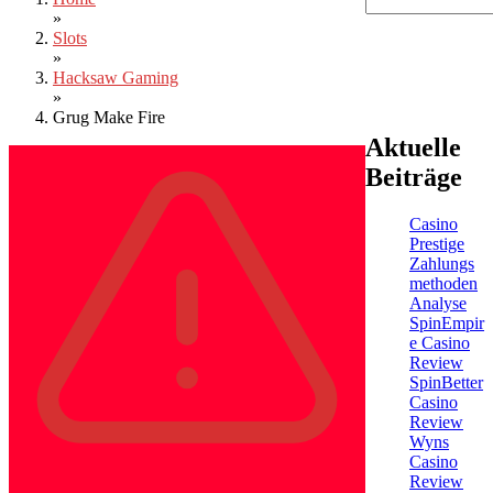
»
Slots
»
Hacksaw Gaming
»
Grug Make Fire
Aktuelle
Beiträge
Casino
Prestige
Zahlungs
methoden
Analyse
SpinEmpir
e Casino
Review
SpinBetter
Casino
Review
Wyns
Casino
Review