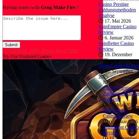
Casino Prestige
Having issues with
Grug Make Fire
?
Zahlungsmethoden
Analyse
17. Mai 2026
SpinEmpire Casino
Review
6. Januar 2026
SpinBetter Casino
Submit
Review
ANGEBOT: 100% Bonus bis zu 500€
19. Dezember
Try Our Featured Games
2025
Wyns Casino Revie
30. September
2025
News
Casino Prestige
Zahlungsmethode
Analyse
17. Mai 2026
SpinEmpire
Casino Review
6. Januar 2026
SpinBetter Casino
Review
19. Dezember