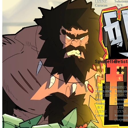
LIZENZ:
Solution
Curacao
N.V.
LIZENZ:
Curacao
SpinBetter
Betist
JAHRESUMSATZ:
JAHRES
20.000.000€
1.000.00
BESITZER:
BESITZE
Sprut
Liernin
Group
Enterpri
B.V.
LTD
LIZENZ:
LIZENZ:
Curacao
Komore
(Anjoua