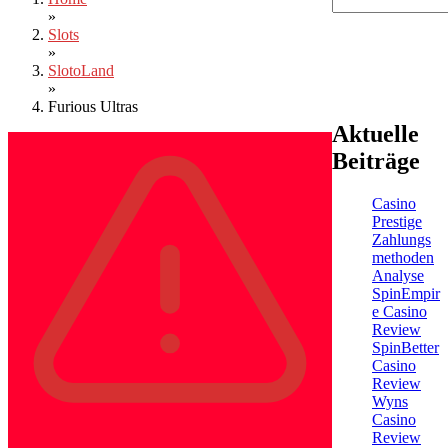
»
Slots
»
SlotoLand
»
Furious Ultras
Aktuelle
Beiträge
Casino
Prestige
Zahlungs
methoden
Analyse
SpinEmpir
e Casino
Review
SpinBetter
Casino
Review
Wyns
Casino
Review