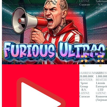
LIZENZ:
Solution
Curacao
N.V.
LIZENZ:
Curacao
SpinBetter
Betist
JAHRESUMSATZ:
JAHRES
20.000.000€
1.000.00
BESITZER:
BESITZE
Sprut
Liernin
Group
Enterpri
B.V.
LTD
LIZENZ:
LIZENZ:
Curacao
Komore
(Anjoua