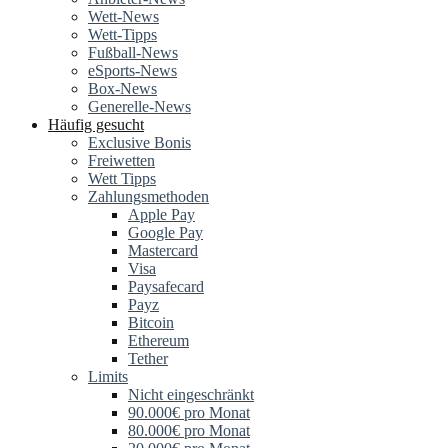
Wett-News
Wett-Tipps
Fußball-News
eSports-News
Box-News
Generelle-News
Häufig gesucht
Exclusive Bonis
Freiwetten
Wett Tipps
Zahlungsmethoden
Apple Pay
Google Pay
Mastercard
Visa
Paysafecard
Payz
Bitcoin
Ethereum
Tether
Limits
Nicht eingeschränkt
90.000€ pro Monat
80.000€ pro Monat