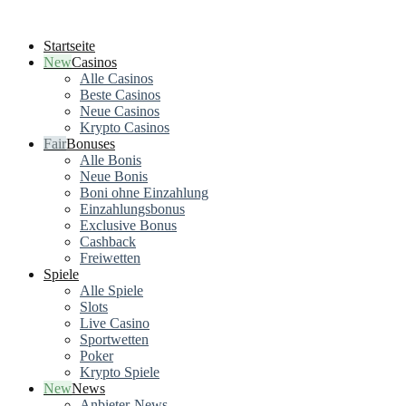
Startseite
Casinos
Alle Casinos
Beste Casinos
Neue Casinos
Krypto Casinos
Bonuses
Alle Bonis
Neue Bonis
Boni ohne Einzahlung
Einzahlungsbonus
Exclusive Bonus
Cashback
Freiwetten
Spiele
Alle Spiele
Slots
Live Casino
Sportwetten
Poker
Krypto Spiele
News
Anbieter-News