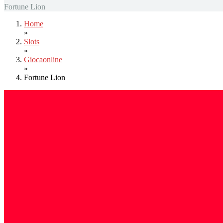
Fortune Lion
Home
»
Slots
»
Giocaonline
»
Fortune Lion