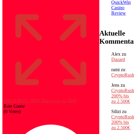
QuickWin
Casino
Review
Aktuelle
Kommenta
Alex
zu
Dazard
rami
zu
CryptoRus
Jens
zu
CryptoRush
200% bis
ANGEBOT: 100% Bonus bis zu 500€
zu 2.500€
Rate Game
Silizi
zu
(
0
Votes)
CryptoRush
200% bis
zu 2.500€