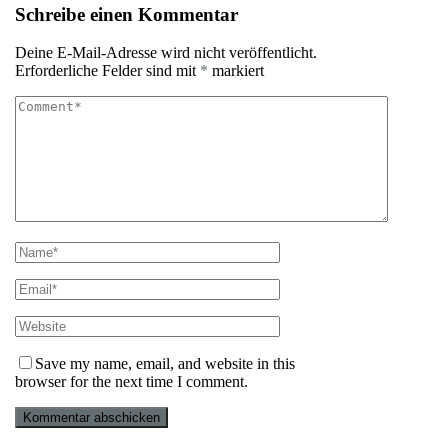
Schreibe einen Kommentar
Deine E-Mail-Adresse wird nicht veröffentlicht.
Erforderliche Felder sind mit
*
markiert
Save my name, email, and website in this
browser for the next time I comment.