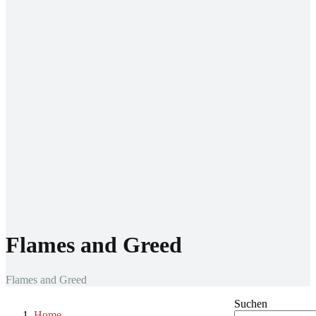
Währungen
EUR
USD
CHF
CAD
BRL
Entwickler
Pragmatic Play
Play’n GO
NetEnt
Nolimit City
Hacksaw
Amatic
BGaming
BigTimeGaming
Gamomat
Slots
Flames and Greed
Flames and Greed
Suchen
Home