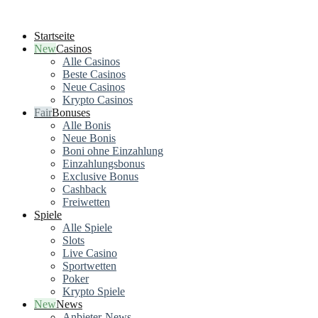
Startseite
Casinos
Alle Casinos
Beste Casinos
Neue Casinos
Krypto Casinos
Bonuses
Alle Bonis
Neue Bonis
Boni ohne Einzahlung
Einzahlungsbonus
Exclusive Bonus
Cashback
Freiwetten
Spiele
Alle Spiele
Slots
Live Casino
Sportwetten
Poker
Krypto Spiele
News
Anbieter-News