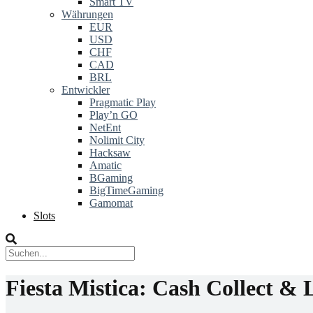
Smart TV
Währungen
EUR
USD
CHF
CAD
BRL
Entwickler
Pragmatic Play
Play’n GO
NetEnt
Nolimit City
Hacksaw
Amatic
BGaming
BigTimeGaming
Gamomat
Slots
Fiesta Mistica: Cash Collect & 