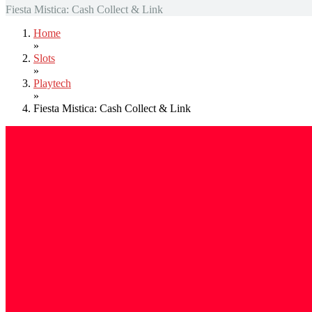
Fiesta Mistica: Cash Collect & Link
Home
»
Slots
»
Playtech
»
Fiesta Mistica: Cash Collect & Link