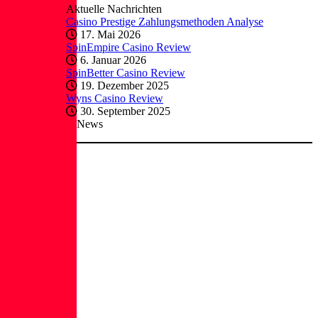
Aktuelle Nachrichten
Casino Prestige Zahlungsmethoden Analyse
17. Mai 2026
SpinEmpire Casino Review
6. Januar 2026
SpinBetter Casino Review
19. Dezember 2025
Wyns Casino Review
30. September 2025
News