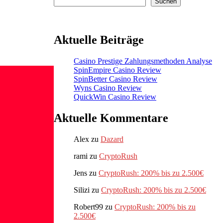
Suchen
Aktuelle Beiträge
Casino Prestige Zahlungsmethoden Analyse
SpinEmpire Casino Review
SpinBetter Casino Review
Wyns Casino Review
QuickWin Casino Review
Aktuelle Kommentare
Alex
zu
Dazard
rami
zu
CryptoRush
Jens
zu
CryptoRush: 200% bis zu 2.500€
Silizi
zu
CryptoRush: 200% bis zu 2.500€
Robert99
zu
CryptoRush: 200% bis zu
2.500€