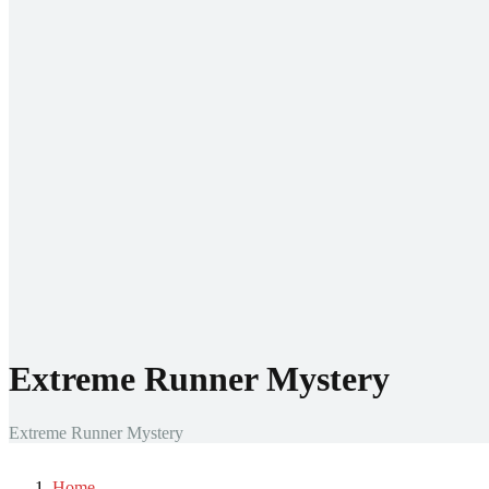
Wäh
Entw
Slots
Extreme Runner Mystery
Extreme Runner Mystery
Home