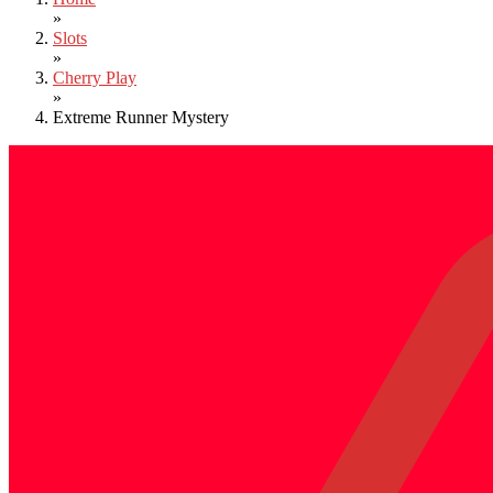
»
Slots
»
Cherry Play
»
Extreme Runner Mystery