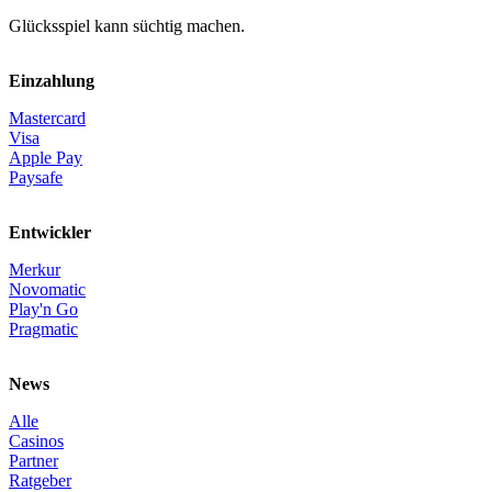
Glücksspiel kann süchtig machen.
Einzahlung
Mastercard
Visa
Apple Pay
Paysafe
Entwickler
Merkur
Novomatic
Play'n Go
Pragmatic
News
Alle
Casinos
Partner
Ratgeber