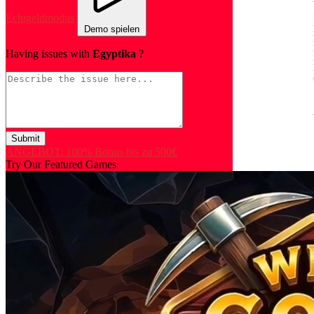
Echtgeldmodus
Demo spielen
Having issues with
Egyptika
?
Submit
ANGEBOT: 100% Bonus bis zu 500€
Try Our Featured Games