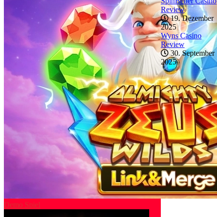
SpinBetter Casino
Review
19. Dezember
2025
Wyns Casino
Review
30. September
2025
Demo Spiel