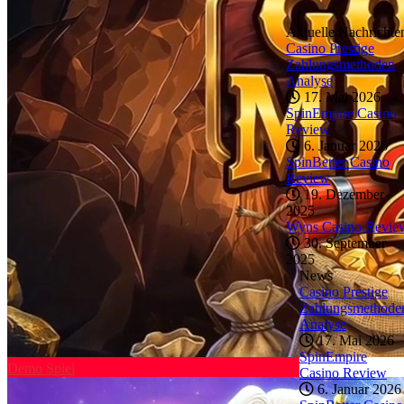
Aktuelle Nachrichte
Casino Prestige
Zahlungsmethoden
Analyse
17. Mai 2026
SpinEmpire Casino
Review
6. Januar 2026
SpinBetter Casino
Review
19. Dezember
2025
Wyns Casino Revie
30. September
2025
News
Casino Prestige
Zahlungsmethode
Analyse
17. Mai 2026
SpinEmpire
Demo Spiel
Casino Review
6. Januar 2026