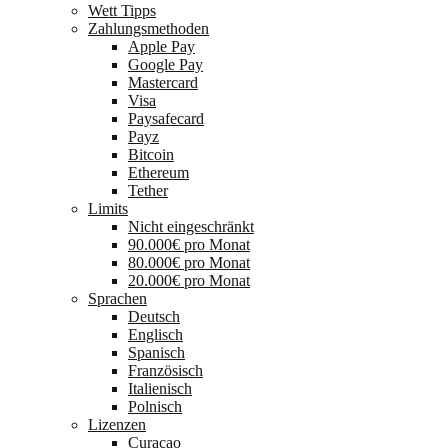
Wett Tipps
Zahlungsmethoden
Apple Pay
Google Pay
Mastercard
Visa
Paysafecard
Payz
Bitcoin
Ethereum
Tether
Limits
Nicht eingeschränkt
90.000€ pro Monat
80.000€ pro Monat
20.000€ pro Monat
Sprachen
Deutsch
Englisch
Spanisch
Französisch
Italienisch
Polnisch
Lizenzen
Curacao