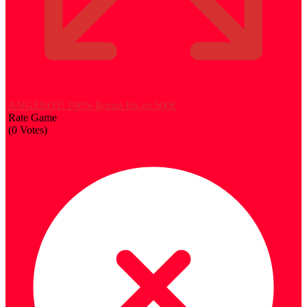
ANGEBOT: 100% Bonus bis zu 500€
Rate Game
(
0
Votes)