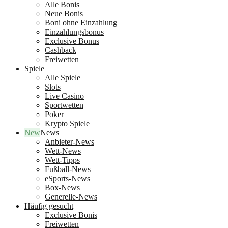
Alle Bonis
Neue Bonis
Boni ohne Einzahlung
Einzahlungsbonus
Exclusive Bonus
Cashback
Freiwetten
Spiele
Alle Spiele
Slots
Live Casino
Sportwetten
Poker
Krypto Spiele
News
Anbieter-News
Wett-News
Wett-Tipps
Fußball-News
eSports-News
Box-News
Generelle-News
Häufig gesucht
Exclusive Bonis
Freiwetten