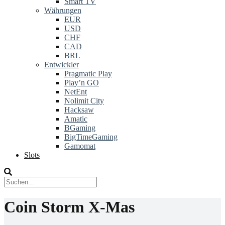
Smart TV
Währungen
EUR
USD
CHF
CAD
BRL
Entwickler
Pragmatic Play
Play’n GO
NetEnt
Nolimit City
Hacksaw
Amatic
BGaming
BigTimeGaming
Gamomat
Slots
Coin Storm X-Mas