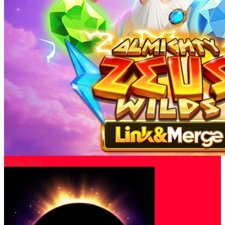
Demo Spiel