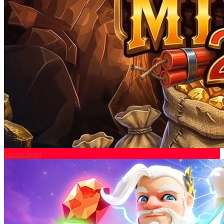
Demo Spiel