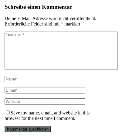
Schreibe einen Kommentar
Deine E-Mail-Adresse wird nicht veröffentlicht.
Erforderliche Felder sind mit
*
markiert
Save my name, email, and website in this
browser for the next time I comment.