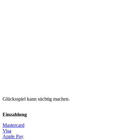
Glücksspiel kann süchtig machen.
Einzahlung
Mastercard
Visa
Apple Pay