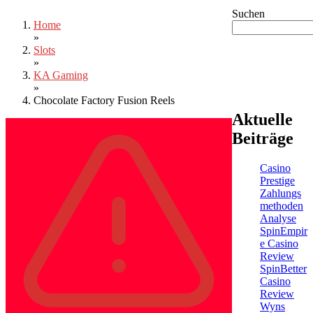
Suchen
Home
»
Slots
»
KA Gaming
»
Chocolate Factory Fusion Reels
Aktuelle
Beiträge
Casino
Prestige
Zahlungs
methoden
Analyse
SpinEmpir
e Casino
Review
SpinBetter
Casino
Review
Wyns