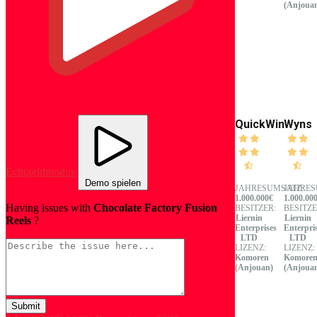
(Anjoua
QuickWin
Wyns
Echtgeldmodus
Demo spielen
JAHRESUMSATZ:
JAHRES
1.000.000€
1.000.00
Having issues with
Chocolate Factory Fusion
BESITZER:
BESITZE
Liernin
Liernin
Reels
?
Enterprises
Enterpri
LTD
LTD
LIZENZ:
LIZENZ:
Komoren
Komore
(Anjouan)
(Anjoua
Submit