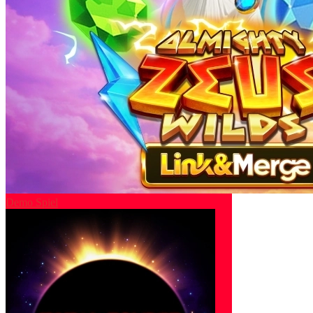
Demo Spiel