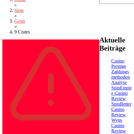
»
Slots
»
Genii
»
9 Crates
Aktuelle
Beiträge
Casino
Prestige
Zahlungs
methoden
Analyse
SpinEmpir
e Casino
Review
SpinBetter
Casino
Review
Wyns
Casino
Review