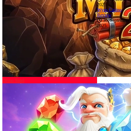
2025
Wyns Casino
Review
30. September
2025
Demo Spiel