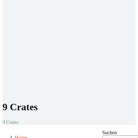
Währungen
EUR
USD
CHF
CAD
BRL
Entwickler
Pragmatic Play
Play’n GO
NetEnt
Nolimit City
Hacksaw
Amatic
BGaming
BigTimeGaming
Gamomat
Slots
9 Crates
9 Crates
Suchen
Home