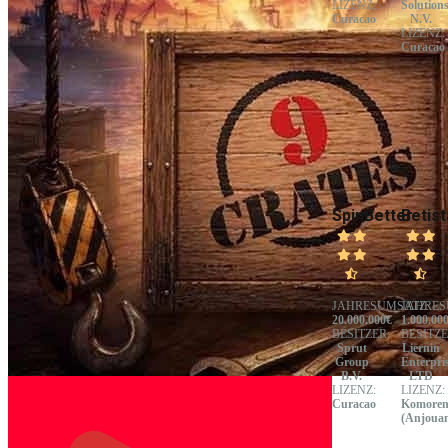
LIZENZ:
Solution
Curacao
N.V.
LIZENZ:
Curacao
SpinBetter
Betist
JAHRESUMSATZ:
JAHRES
20.000.000€
1.000.00
BESITZER:
BESITZE
Sprut
Liernin
Group
Enterpri
B.V.
LTD
LIZENZ:
LIZENZ:
Curacao
Komore
(Anjoua