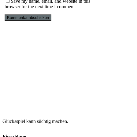
Save my name, email, and website in this
browser for the next time I comment.
Glücksspiel kann süchtig machen.
Einzahlung