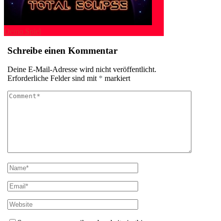
Demo Spiel
Schreibe einen Kommentar
Deine E-Mail-Adresse wird nicht veröffentlicht.
Erforderliche Felder sind mit
*
markiert