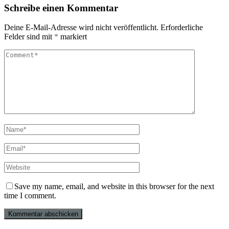
Schreibe einen Kommentar
Deine E-Mail-Adresse wird nicht veröffentlicht.
Erforderliche
Felder sind mit
*
markiert
Save my name, email, and website in this browser for the next
time I comment.