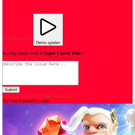
Echtgeldmodus
Demo spielen
Having issues with
4 Super Clover Pots
?
Submit
ANGEBOT: 100% Bonus bis zu 500€
Try Our Featured Games