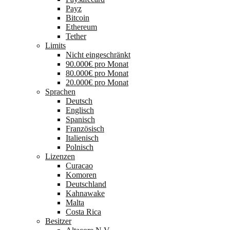
Payz
Bitcoin
Ethereum
Tether
Limits
Nicht eingeschränkt
90.000€ pro Monat
80.000€ pro Monat
20.000€ pro Monat
Sprachen
Deutsch
Englisch
Spanisch
Französisch
Italienisch
Polnisch
Lizenzen
Curacao
Komoren
Deutschland
Kahnawake
Malta
Costa Rica
Besitzer