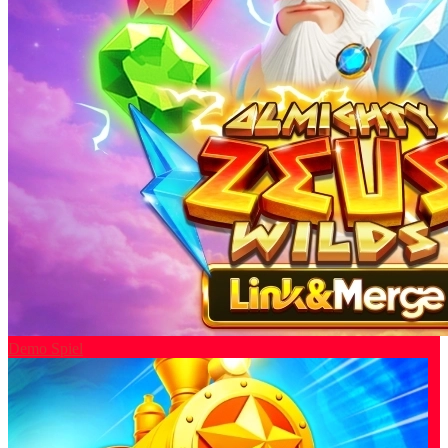
Demo Spiel