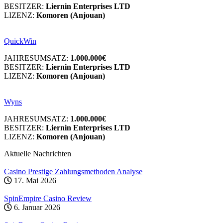
BESITZER:
Liernin Enterprises LTD
LIZENZ:
Komoren (Anjouan)
QuickWin
JAHRESUMSATZ:
1.000.000€
BESITZER:
Liernin Enterprises LTD
LIZENZ:
Komoren (Anjouan)
Wyns
JAHRESUMSATZ:
1.000.000€
BESITZER:
Liernin Enterprises LTD
LIZENZ:
Komoren (Anjouan)
Aktuelle Nachrichten
Casino Prestige Zahlungsmethoden Analyse
17. Mai 2026
SpinEmpire Casino Review
6. Januar 2026