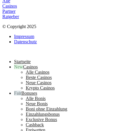
Alle
Casinos
Partner
Ratgeber
© Copyright 2025
Impressum
Datenschutz
Startseite
Casinos
Alle Casinos
Beste Casinos
Neue Casinos
Krypto Casinos
Bonuses
Alle Bonis
Neue Bonis
Boni ohne Einzahlung
Einzahlungsbonus
Exclusive Bonus
Cashback
Freiwetten