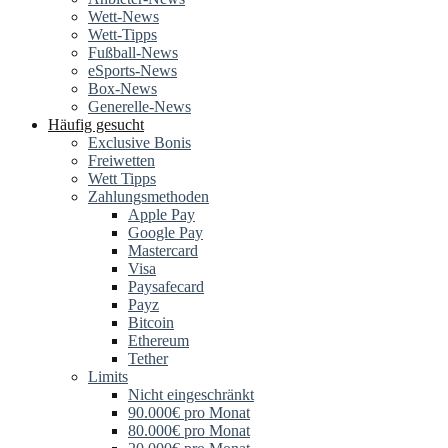
Wett-News
Wett-Tipps
Fußball-News
eSports-News
Box-News
Generelle-News
Häufig gesucht
Exclusive Bonis
Freiwetten
Wett Tipps
Zahlungsmethoden
Apple Pay
Google Pay
Mastercard
Visa
Paysafecard
Payz
Bitcoin
Ethereum
Tether
Limits
Nicht eingeschränkt
90.000€ pro Monat
80.000€ pro Monat