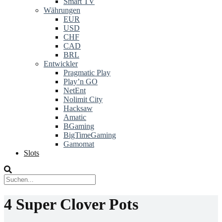
Smart TV
Währungen
EUR
USD
CHF
CAD
BRL
Entwickler
Pragmatic Play
Play’n GO
NetEnt
Nolimit City
Hacksaw
Amatic
BGaming
BigTimeGaming
Gamomat
Slots
4 Super Clover Pots