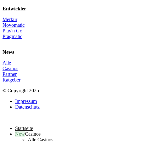
Entwickler
Merkur
Novomatic
Play'n Go
Pragmatic
News
Alle
Casinos
Partner
Ratgeber
© Copyright 2025
Impressum
Datenschutz
Startseite
Casinos
Alle Casinos