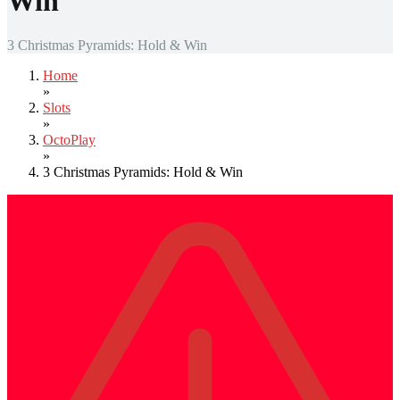
Win
3 Christmas Pyramids: Hold & Win
Home
»
Slots
»
OctoPlay
»
3 Christmas Pyramids: Hold & Win