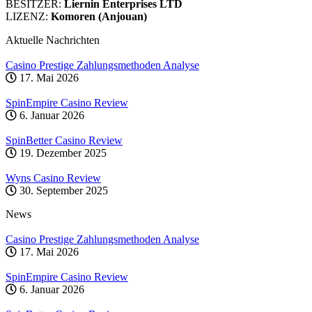
BESITZER:
Liernin Enterprises LTD
LIZENZ:
Komoren (Anjouan)
Aktuelle Nachrichten
Casino Prestige Zahlungsmethoden Analyse
17. Mai 2026
SpinEmpire Casino Review
6. Januar 2026
SpinBetter Casino Review
19. Dezember 2025
Wyns Casino Review
30. September 2025
News
Casino Prestige Zahlungsmethoden Analyse
17. Mai 2026
SpinEmpire Casino Review
6. Januar 2026