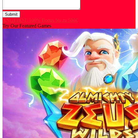
Submit
ANGEBOT: 100% Bonus bis zu 500€
Try Our Featured Games