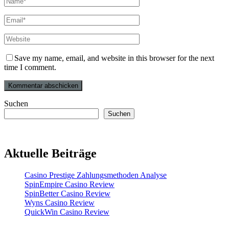
Save my name, email, and website in this browser for the next
time I comment.
Suchen
Suchen
Aktuelle Beiträge
Casino Prestige Zahlungsmethoden Analyse
SpinEmpire Casino Review
SpinBetter Casino Review
Wyns Casino Review
QuickWin Casino Review