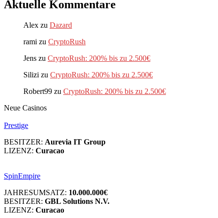
Aktuelle Kommentare
Alex
zu
Dazard
rami
zu
CryptoRush
Jens
zu
CryptoRush: 200% bis zu 2.500€
Silizi
zu
CryptoRush: 200% bis zu 2.500€
Robert99
zu
CryptoRush: 200% bis zu 2.500€
Neue Casinos
Prestige
BESITZER:
Aurevia IT Group
LIZENZ:
Curacao
SpinEmpire
JAHRESUMSATZ:
10.000.000€
BESITZER:
GBL Solutions N.V.
LIZENZ:
Curacao