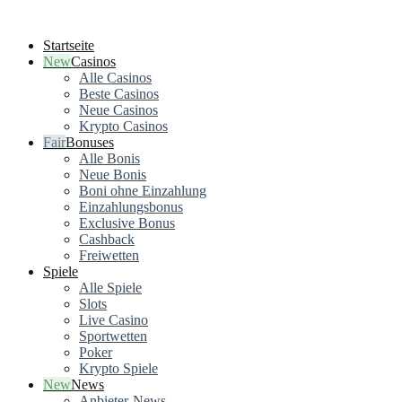
Startseite
Casinos
Alle Casinos
Beste Casinos
Neue Casinos
Krypto Casinos
Bonuses
Alle Bonis
Neue Bonis
Boni ohne Einzahlung
Einzahlungsbonus
Exclusive Bonus
Cashback
Freiwetten
Spiele
Alle Spiele
Slots
Live Casino
Sportwetten
Poker
Krypto Spiele
News
Anbieter-News