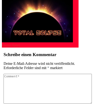
Demo Spiel
Schreibe einen Kommentar
Deine E-Mail-Adresse wird nicht veröffentlicht.
Erforderliche Felder sind mit
*
markiert