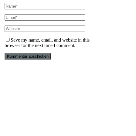
Save my name, email, and website in this
browser for the next time I comment.