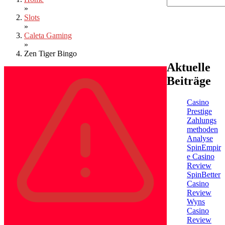
»
Slots
»
Caleta Gaming
»
Zen Tiger Bingo
Aktuelle
Beiträge
Casino
Prestige
Zahlungs
methoden
Analyse
SpinEmpir
e Casino
Review
SpinBetter
Casino
Review
Wyns
Casino
Review