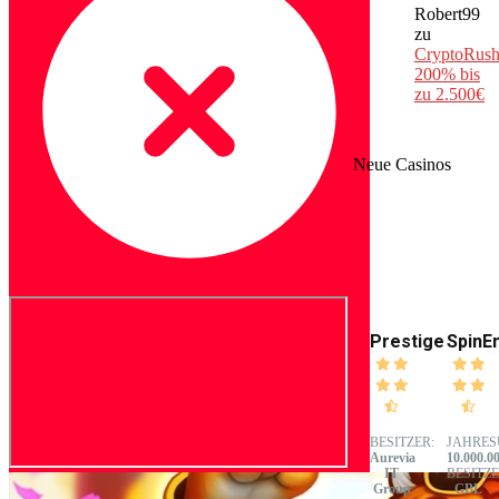
Robert99
zu
CryptoRush
200% bis
zu 2.500€
Neue Casinos
Prestige
SpinE
BESITZER:
JAHRES
Aurevia
10.000.0
IT
BESITZE
Group
GBL