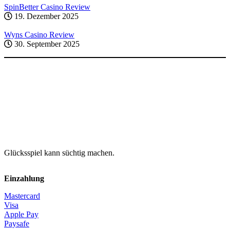
SpinBetter Casino Review
19. Dezember 2025
Wyns Casino Review
30. September 2025
Glücksspiel kann süchtig machen.
Einzahlung
Mastercard
Visa
Apple Pay
Paysafe