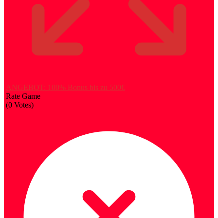
ANGEBOT: 100% Bonus bis zu 500€
Rate Game
(
0
Votes)