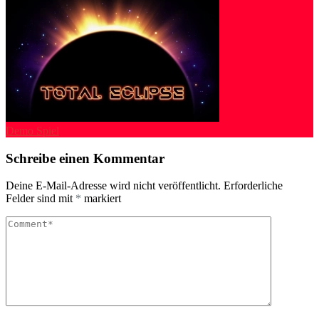
Demo Spiel
Schreibe einen Kommentar
Deine E-Mail-Adresse wird nicht veröffentlicht.
Erforderliche
Felder sind mit
*
markiert