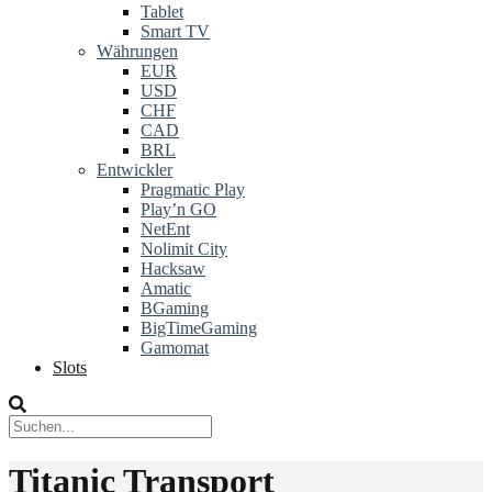
Tablet
Smart TV
Währungen
EUR
USD
CHF
CAD
BRL
Entwickler
Pragmatic Play
Play’n GO
NetEnt
Nolimit City
Hacksaw
Amatic
BGaming
BigTimeGaming
Gamomat
Slots
Titanic Transport