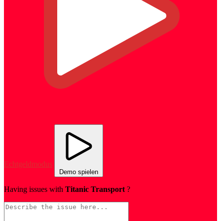
Echtgeldmodus
Demo spielen
Having issues with
Titanic Transport
?