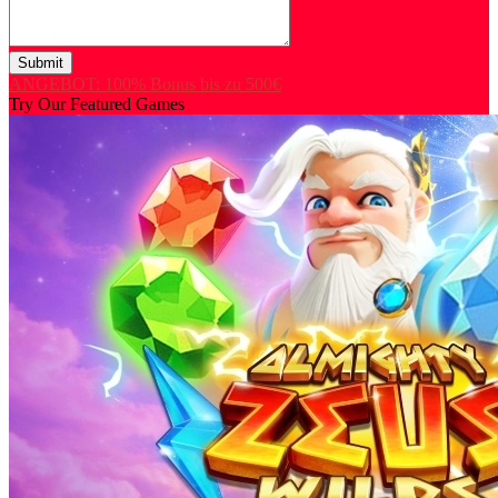
Submit
ANGEBOT: 100% Bonus bis zu 500€
Try Our Featured Games