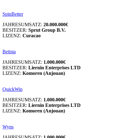
SpinBetter
JAHRESUMSATZ:
20.000.000€
BESITZER:
Sprut Group B.V.
LIZENZ:
Curacao
Betista
JAHRESUMSATZ:
1.000.000€
BESITZER:
Liernin Enterprises LTD
LIZENZ:
Komoren (Anjouan)
QuickWin
JAHRESUMSATZ:
1.000.000€
BESITZER:
Liernin Enterprises LTD
LIZENZ:
Komoren (Anjouan)
Wyns
JAHRESUMSATZ:
1.000.000€