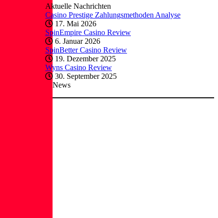
Aktuelle Nachrichten
Casino Prestige Zahlungsmethoden Analyse
17. Mai 2026
SpinEmpire Casino Review
6. Januar 2026
SpinBetter Casino Review
19. Dezember 2025
Wyns Casino Review
30. September 2025
News