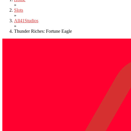
»
Slots
»
All41Studios
»
Thunder Riches: Fortune Eagle