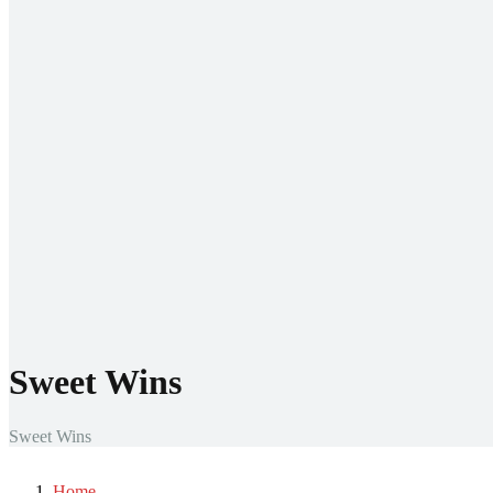
Wäh
Entw
Slots
Sweet Wins
Sweet Wins
Home