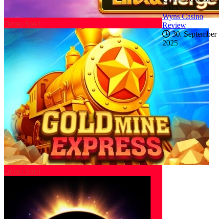
2025
Wyns Casino
Demo Spiel
Review
30. September
2025
Demo Spiel