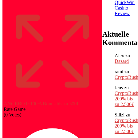
QuickWin
Casino
Review
Aktuelle
Kommenta
Alex
zu
Dazard
rami
zu
CryptoRus
Jens
zu
CryptoRush
200% bis
ANGEBOT: 100% Bonus bis zu 500€
zu 2.500€
Rate Game
Silizi
zu
(
0
Votes)
CryptoRush
200% bis
zu 2.500€