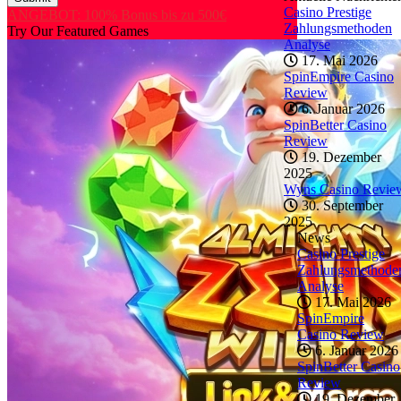
Casino Prestige
ANGEBOT: 100% Bonus bis zu 500€
Zahlungsmethoden
Try Our Featured Games
Analyse
17. Mai 2026
SpinEmpire Casino
Review
6. Januar 2026
SpinBetter Casino
Review
19. Dezember
2025
Wyns Casino Revie
30. September
2025
News
Casino Prestige
Zahlungsmethode
Analyse
17. Mai 2026
SpinEmpire
Casino Review
6. Januar 2026
SpinBetter Casino
Review
19. Dezember