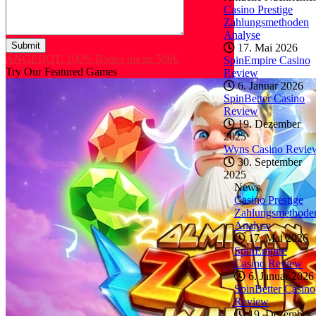
Casino Prestige
Zahlungsmethoden
Analyse
Submit
17. Mai 2026
ANGEBOT: 100% Bonus bis zu 500€
SpinEmpire Casino
Try Our Featured Games
Review
6. Januar 2026
SpinBetter Casino
Review
19. Dezember
2025
Wyns Casino Revie
30. September
2025
News
Casino Prestige
Zahlungsmethode
Analyse
17. Mai 2026
SpinEmpire
Casino Review
6. Januar 2026
SpinBetter Casino
Review
19. Dezember