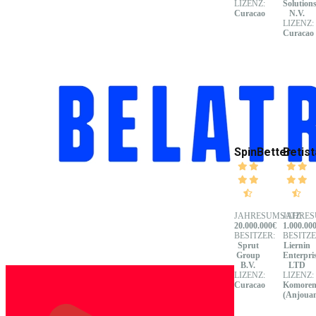
LIZENZ:
Solution
Curacao
N.V.
LIZENZ:
Curacao
SpinBetter
Betist
JAHRESUMSATZ:
JAHRES
20.000.000€
1.000.00
BESITZER:
BESITZE
Sprut
Liernin
Group
Enterpri
B.V.
LTD
LIZENZ:
LIZENZ:
Curacao
Komore
(Anjoua