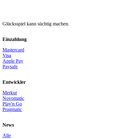
Glücksspiel kann süchtig machen.
Einzahlung
Mastercard
Visa
Apple Pay
Paysafe
Entwickler
Merkur
Novomatic
Play'n Go
Pragmatic
News
Alle