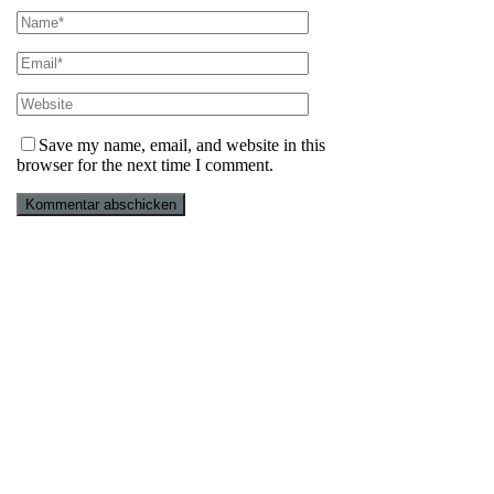
Save my name, email, and website in this
browser for the next time I comment.