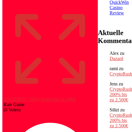
QuickWin
Casino
Review
Aktuelle
Kommenta
Alex
zu
Dazard
rami
zu
CryptoRus
Jens
zu
CryptoRush
200% bis
ANGEBOT: 100% Bonus bis zu 500€
zu 2.500€
Rate Game
Silizi
zu
(
0
Votes)
CryptoRush
200% bis
zu 2.500€