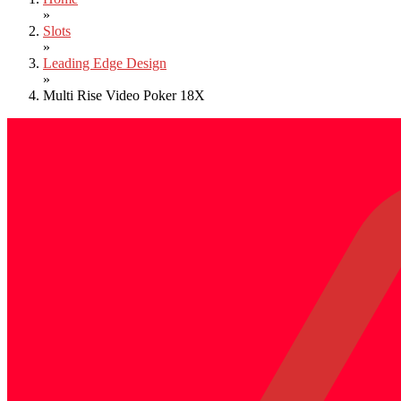
»
Slots
»
Leading Edge Design
»
Multi Rise Video Poker 18X