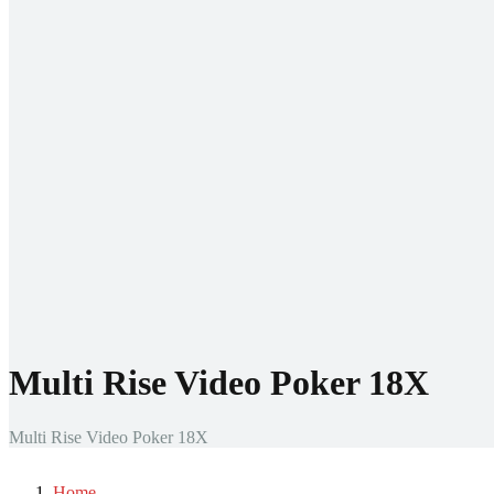
Wäh
Entw
Slots
Multi Rise Video Poker 18X
Multi Rise Video Poker 18X
Home