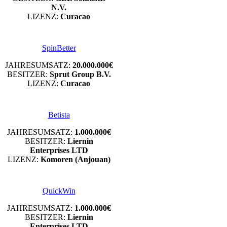
N.V.
LIZENZ:
Curacao
SpinBetter
JAHRESUMSATZ:
20.000.000€
BESITZER:
Sprut Group B.V.
LIZENZ:
Curacao
Betista
JAHRESUMSATZ:
1.000.000€
BESITZER:
Liernin
Enterprises LTD
LIZENZ:
Komoren (Anjouan)
QuickWin
JAHRESUMSATZ:
1.000.000€
BESITZER:
Liernin
Enterprises LTD