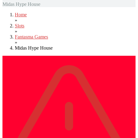
Midas Hype House
Home
»
Slots
»
Fantasma Games
»
Midas Hype House