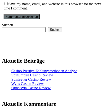
Save my name, email, and website in this browser for the next
time I comment.
Suchen
Suchen
Aktuelle Beiträge
Casino Prestige Zahlungsmethoden Analyse
SpinEmpire Casino Review
SpinBetter Casino Review
Wyns Casino Review
QuickWin Casino Review
Aktuelle Kommentare