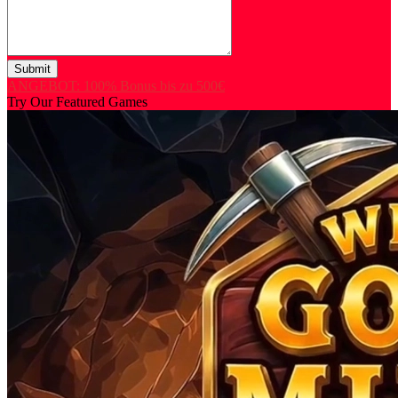
Submit
ANGEBOT: 100% Bonus bis zu 500€
Try Our Featured Games