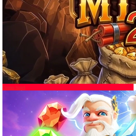
Demo Spiel