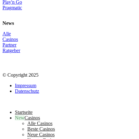
Play'n Go
Pragmatic
News
Alle
Casinos
Partner
Ratgeber
© Copyright 2025
Impressum
Datenschutz
Startseite
Casinos
Alle Casinos
Beste Casinos
Neue Casinos