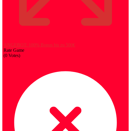
ANGEBOT: 100% Bonus bis zu 500€
Rate Game
(
0
Votes)