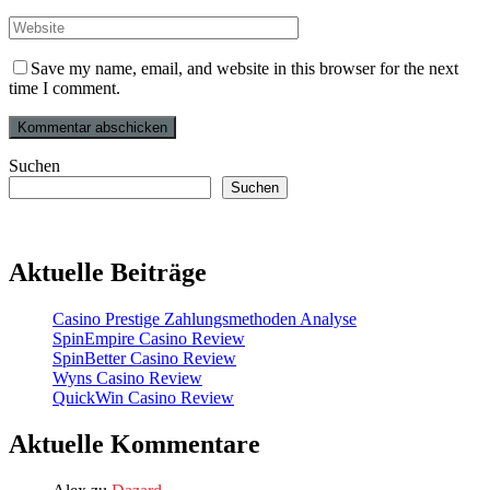
Save my name, email, and website in this browser for the next
time I comment.
Suchen
Suchen
Aktuelle Beiträge
Casino Prestige Zahlungsmethoden Analyse
SpinEmpire Casino Review
SpinBetter Casino Review
Wyns Casino Review
QuickWin Casino Review
Aktuelle Kommentare