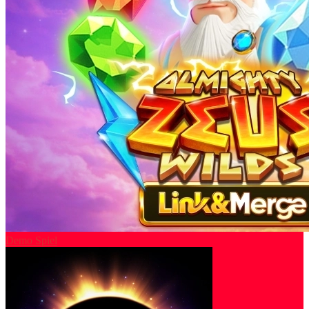
Demo Spiel