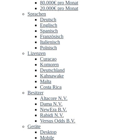
80.000€ pro Monat
20.000€ pro Monat
Sprachen
Deutsch
Englisch
Spanisch
Französisch
Italienisch
Polnisch
Lizenzen
Curacao
Komoren
Deutschland
Kahnawake
Malta
Costa Rica
Besitzer
Altacore N.V.
Dama N.V.
NewEra B.V.
Rabidi N.V.
Versus Odds B.V.
Geräte
Desktop
Mobile