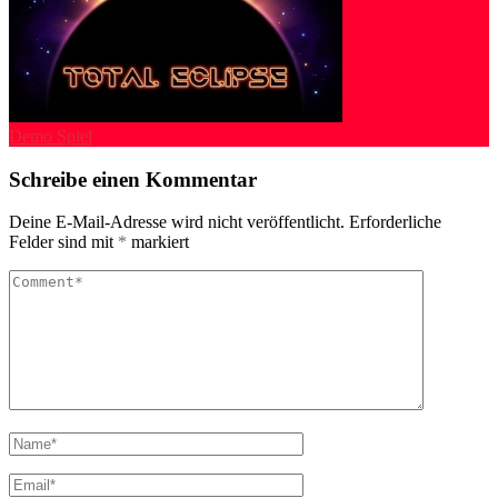
Demo Spiel
Schreibe einen Kommentar
Deine E-Mail-Adresse wird nicht veröffentlicht.
Erforderliche
Felder sind mit
*
markiert