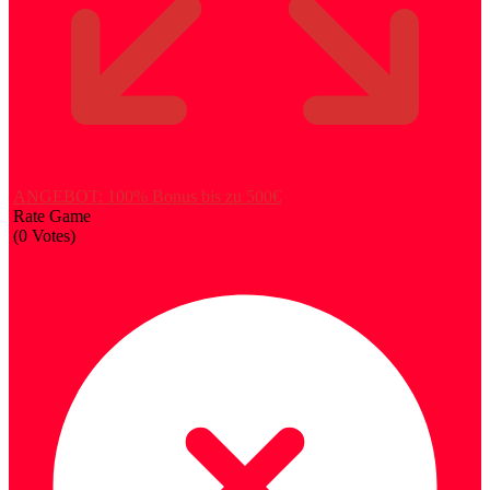
ANGEBOT: 100% Bonus bis zu 500€
Rate Game
(
0
Votes)