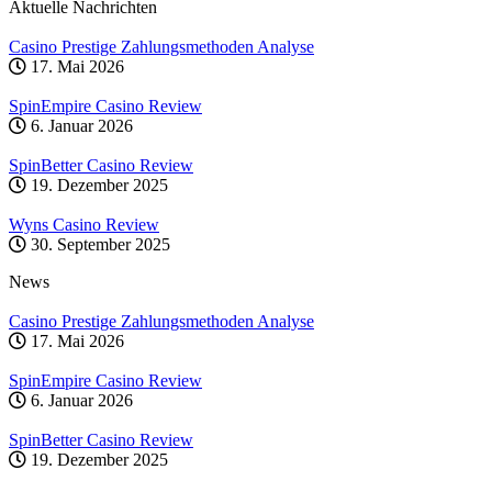
Aktuelle Nachrichten
Casino Prestige Zahlungsmethoden Analyse
17. Mai 2026
SpinEmpire Casino Review
6. Januar 2026
SpinBetter Casino Review
19. Dezember 2025
Wyns Casino Review
30. September 2025
News
Casino Prestige Zahlungsmethoden Analyse
17. Mai 2026
SpinEmpire Casino Review
6. Januar 2026
SpinBetter Casino Review
19. Dezember 2025