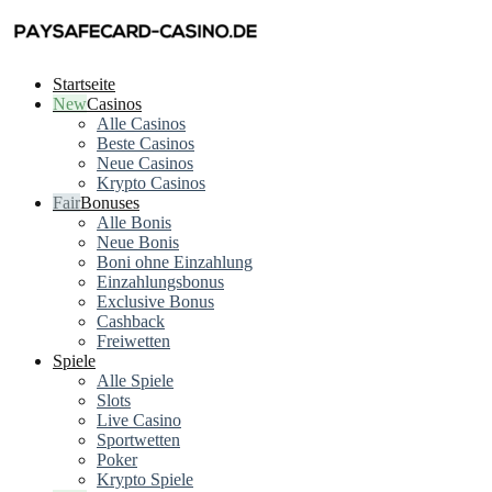
Startseite
Casinos
Alle Casinos
Beste Casinos
Neue Casinos
Krypto Casinos
Bonuses
Alle Bonis
Neue Bonis
Boni ohne Einzahlung
Einzahlungsbonus
Exclusive Bonus
Cashback
Freiwetten
Spiele
Alle Spiele
Slots
Live Casino
Sportwetten
Poker
Krypto Spiele