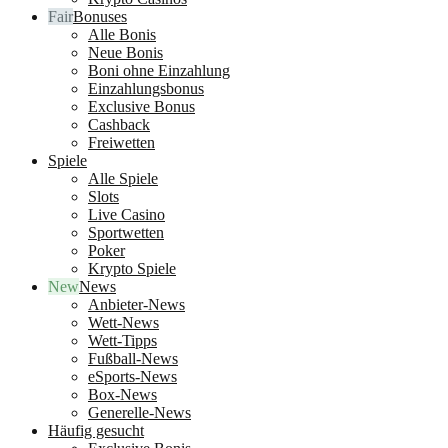
Bonuses
Alle Bonis
Neue Bonis
Boni ohne Einzahlung
Einzahlungsbonus
Exclusive Bonus
Cashback
Freiwetten
Spiele
Alle Spiele
Slots
Live Casino
Sportwetten
Poker
Krypto Spiele
News
Anbieter-News
Wett-News
Wett-Tipps
Fußball-News
eSports-News
Box-News
Generelle-News
Häufig gesucht