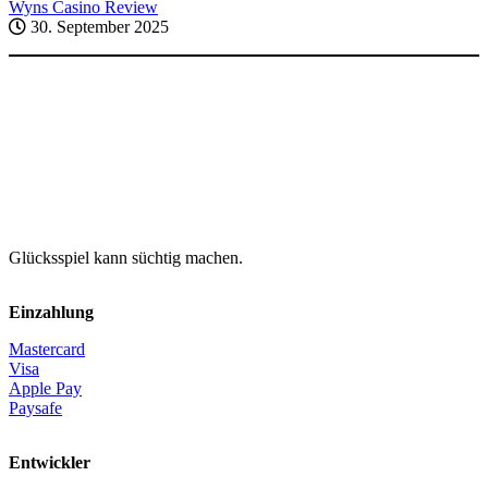
Wyns Casino Review
30. September 2025
Glücksspiel kann süchtig machen.
Einzahlung
Mastercard
Visa
Apple Pay
Paysafe
Entwickler