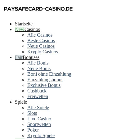
Startseite
Casinos
Alle Casinos
Beste Casinos
Neue Casinos
Krypto Casinos
Bonuses
Alle Bonis
Neue Bonis
Boni ohne Einzahlung
Einzahlungsbonus
Exclusive Bonus
Cashback
Freiwetten
Spiele
Alle Spiele
Slots
Live Casino
Sportwetten
Poker
Krypto Spiele