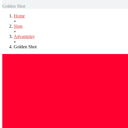
Golden Shot
Home
»
Slots
»
Advantplay
»
Golden Shot