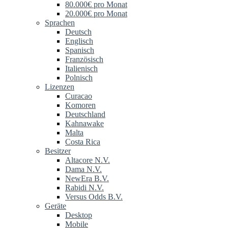
80.000€ pro Monat
20.000€ pro Monat
Sprachen
Deutsch
Englisch
Spanisch
Französisch
Italienisch
Polnisch
Lizenzen
Curacao
Komoren
Deutschland
Kahnawake
Malta
Costa Rica
Besitzer
Altacore N.V.
Dama N.V.
NewEra B.V.
Rabidi N.V.
Versus Odds B.V.
Geräte
Desktop
Mobile