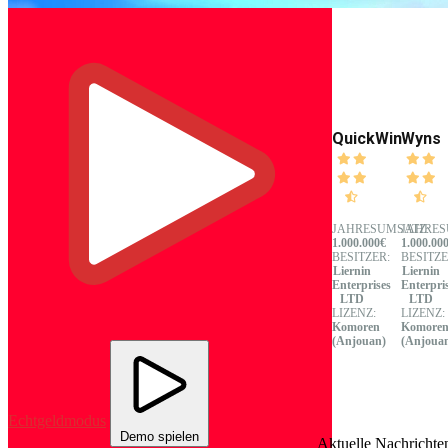
QuickWin
Wyns
JAHRESUMSATZ:
JAHRES
1.000.000€
1.000.00
BESITZER:
BESITZE
Liernin
Liernin
Enterprises
Enterpri
LTD
LTD
LIZENZ:
LIZENZ:
Komoren
Komore
(Anjouan)
(Anjoua
Echtgeldmodus
Demo spielen
Aktuelle Nachrichte