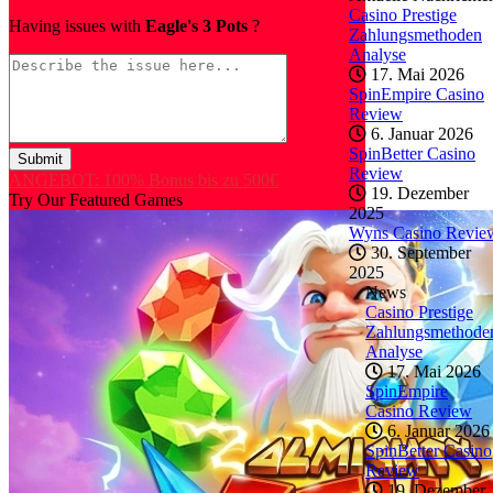
Casino Prestige
Having issues with
Eagle's 3 Pots
?
Zahlungsmethoden
Analyse
17. Mai 2026
SpinEmpire Casino
Review
6. Januar 2026
SpinBetter Casino
Submit
Review
ANGEBOT: 100% Bonus bis zu 500€
19. Dezember
Try Our Featured Games
2025
Wyns Casino Revie
30. September
2025
News
Casino Prestige
Zahlungsmethode
Analyse
17. Mai 2026
SpinEmpire
Casino Review
6. Januar 2026
SpinBetter Casino
Review
19. Dezember