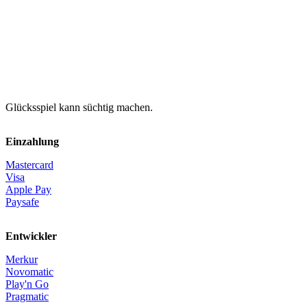
Glücksspiel kann süchtig machen.
Einzahlung
Mastercard
Visa
Apple Pay
Paysafe
Entwickler
Merkur
Novomatic
Play'n Go
Pragmatic