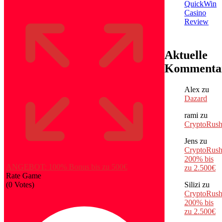
QuickWin
Casino
Review
Aktuelle
Kommenta
Alex
zu
Dazard
rami
zu
CryptoRus
Jens
zu
CryptoRush
200% bis
ANGEBOT: 100% Bonus bis zu 500€
zu 2.500€
Rate Game
Silizi
zu
(
0
Votes)
CryptoRush
200% bis
zu 2.500€