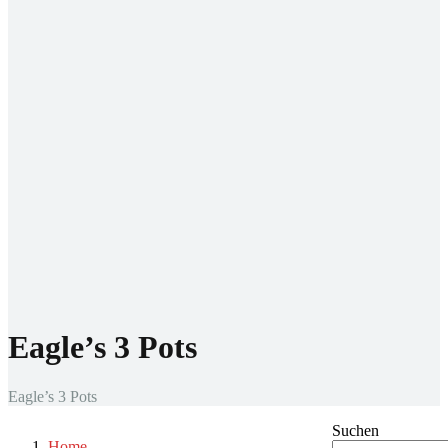
Währungen
EUR
USD
CHF
CAD
BRL
Entwickler
Pragmatic Play
Play’n GO
NetEnt
Nolimit City
Hacksaw
Amatic
BGaming
BigTimeGaming
Gamomat
Slots
Eagle’s 3 Pots
Eagle’s 3 Pots
Suchen
Home