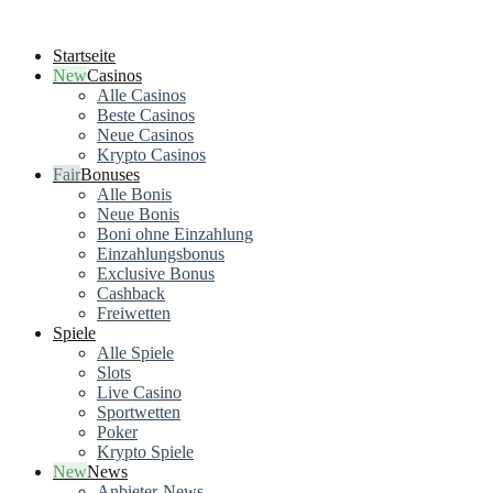
Startseite
Casinos
Alle Casinos
Beste Casinos
Neue Casinos
Krypto Casinos
Bonuses
Alle Bonis
Neue Bonis
Boni ohne Einzahlung
Einzahlungsbonus
Exclusive Bonus
Cashback
Freiwetten
Spiele
Alle Spiele
Slots
Live Casino
Sportwetten
Poker
Krypto Spiele
News
Anbieter-News