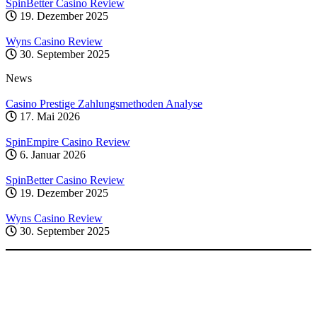
SpinBetter Casino Review
19. Dezember 2025
Wyns Casino Review
30. September 2025
News
Casino Prestige Zahlungsmethoden Analyse
17. Mai 2026
SpinEmpire Casino Review
6. Januar 2026
SpinBetter Casino Review
19. Dezember 2025
Wyns Casino Review
30. September 2025