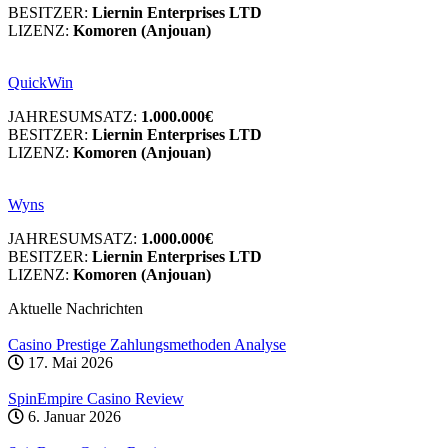
BESITZER:
Liernin Enterprises LTD
LIZENZ:
Komoren (Anjouan)
QuickWin
JAHRESUMSATZ:
1.000.000€
BESITZER:
Liernin Enterprises LTD
LIZENZ:
Komoren (Anjouan)
Wyns
JAHRESUMSATZ:
1.000.000€
BESITZER:
Liernin Enterprises LTD
LIZENZ:
Komoren (Anjouan)
Aktuelle Nachrichten
Casino Prestige Zahlungsmethoden Analyse
17. Mai 2026
SpinEmpire Casino Review
6. Januar 2026