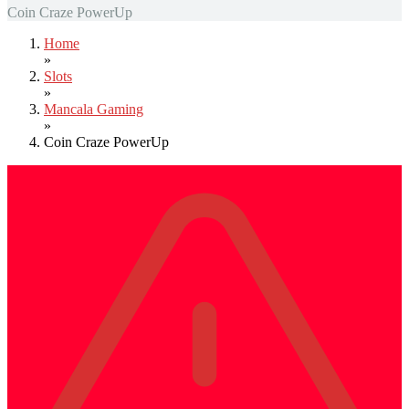
Coin Craze PowerUp
Home
»
Slots
»
Mancala Gaming
»
Coin Craze PowerUp