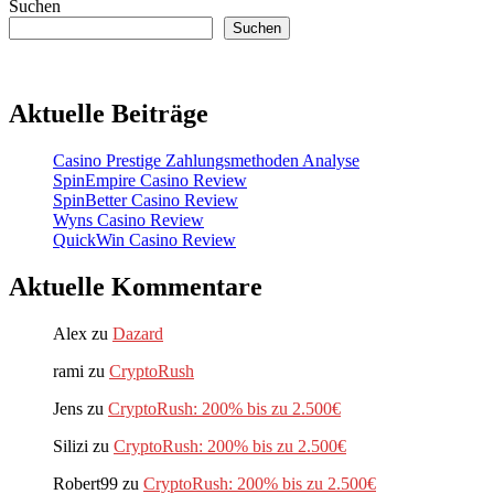
Suchen
Suchen
Aktuelle Beiträge
Casino Prestige Zahlungsmethoden Analyse
SpinEmpire Casino Review
SpinBetter Casino Review
Wyns Casino Review
QuickWin Casino Review
Aktuelle Kommentare
Alex
zu
Dazard
rami
zu
CryptoRush
Jens
zu
CryptoRush: 200% bis zu 2.500€
Silizi
zu
CryptoRush: 200% bis zu 2.500€
Robert99
zu
CryptoRush: 200% bis zu 2.500€