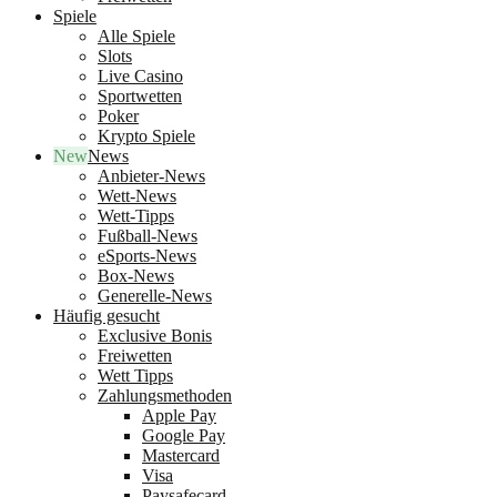
Spiele
Alle Spiele
Slots
Live Casino
Sportwetten
Poker
Krypto Spiele
News
Anbieter-News
Wett-News
Wett-Tipps
Fußball-News
eSports-News
Box-News
Generelle-News
Häufig gesucht
Exclusive Bonis
Freiwetten
Wett Tipps
Zahlungsmethoden
Apple Pay
Google Pay
Mastercard
Visa
Paysafecard