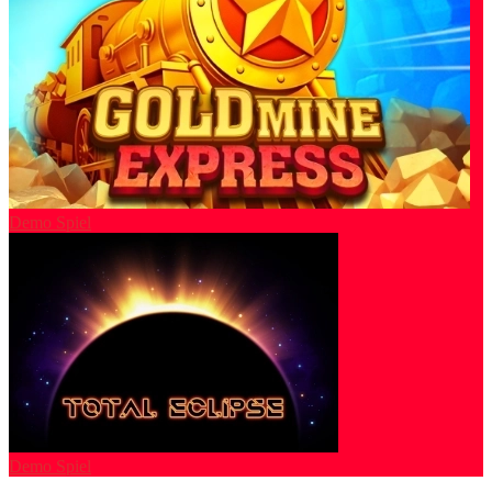
Demo Spiel
Demo Spiel