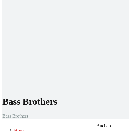
Währungen
EUR
USD
CHF
CAD
BRL
Entwickler
Pragmatic Play
Play’n GO
NetEnt
Nolimit City
Hacksaw
Amatic
BGaming
BigTimeGaming
Gamomat
Slots
Bass Brothers
Bass Brothers
Suchen
Home