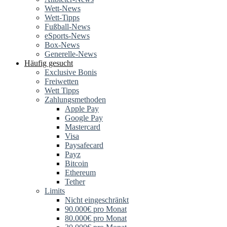
Wett-News
Wett-Tipps
Fußball-News
eSports-News
Box-News
Generelle-News
Häufig gesucht
Exclusive Bonis
Freiwetten
Wett Tipps
Zahlungsmethoden
Apple Pay
Google Pay
Mastercard
Visa
Paysafecard
Payz
Bitcoin
Ethereum
Tether
Limits
Nicht eingeschränkt
90.000€ pro Monat
80.000€ pro Monat