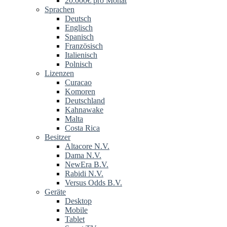
20.000€ pro Monat
Sprachen
Deutsch
Englisch
Spanisch
Französisch
Italienisch
Polnisch
Lizenzen
Curacao
Komoren
Deutschland
Kahnawake
Malta
Costa Rica
Besitzer
Altacore N.V.
Dama N.V.
NewEra B.V.
Rabidi N.V.
Versus Odds B.V.
Geräte
Desktop
Mobile
Tablet