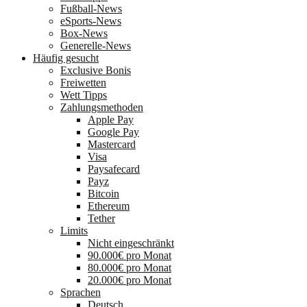
Fußball-News
eSports-News
Box-News
Generelle-News
Häufig gesucht
Exclusive Bonis
Freiwetten
Wett Tipps
Zahlungsmethoden
Apple Pay
Google Pay
Mastercard
Visa
Paysafecard
Payz
Bitcoin
Ethereum
Tether
Limits
Nicht eingeschränkt
90.000€ pro Monat
80.000€ pro Monat
20.000€ pro Monat
Sprachen
Deutsch