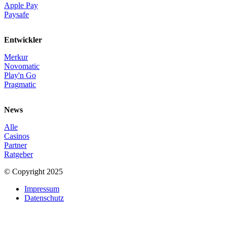
Apple Pay
Paysafe
Entwickler
Merkur
Novomatic
Play'n Go
Pragmatic
News
Alle
Casinos
Partner
Ratgeber
© Copyright 2025
Impressum
Datenschutz